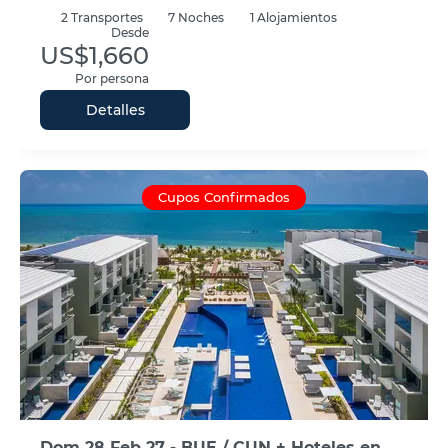
2
Transportes
7
Noches
1 Alojamientos
Desde
US$1,660
Por persona
Detalles
Cupos Confirmados
Dom 28 Feb 27 - BUE / CUN + Hoteles en