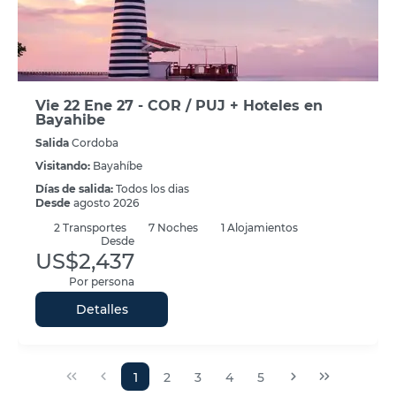
Vie 22 Ene 27 - COR / PUJ + Hoteles en
Bayahibe
Salida
Cordoba
Visitando:
Bayahíbe
Días de salida:
Todos los dias
Desde
agosto 2026
2
Transportes
7
Noches
1 Alojamientos
Desde
US$2,437
Por persona
Detalles
1
2
3
4
5