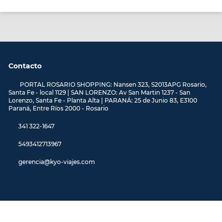
Contacto
PORTAL ROSARIO SHOPPING: Nansen 323, S2013APG Rosario,
Santa Fe - local 1129 | SAN LORENZO: Av San Martin 1237 - San
Lorenzo, Santa Fe - Planta Alta | PARANÁ: 25 de Junio 83, E3100
Paraná, Entre Ríos 2000 - Rosario
341 322-1647
5493412713967
gerencia@kyo-viajes.com