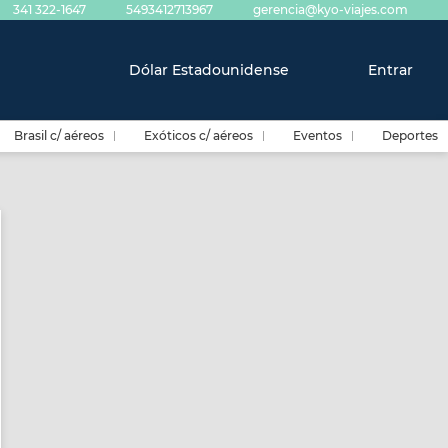
341 322-1647
5493412713967
gerencia@kyo-viajes.com
Dólar Estadounidense
Entrar
Brasil c/ aéreos
Exóticos c/ aéreos
Eventos
Deportes