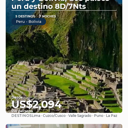
un destino 8D/7Nts
5 DESTINOS
7 NOCHES
Peru - Bolivia
Desde
US$2,094
Por persona
DESTINOS
Lima · Cuzco/Cusco · Valle Sagrado · Puno · La Paz
Ver