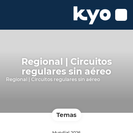
Regional | Circuitos
regulares sin aéreo
Regional | Circuitos regulares sin aéreo
Temas
Mundial 2026