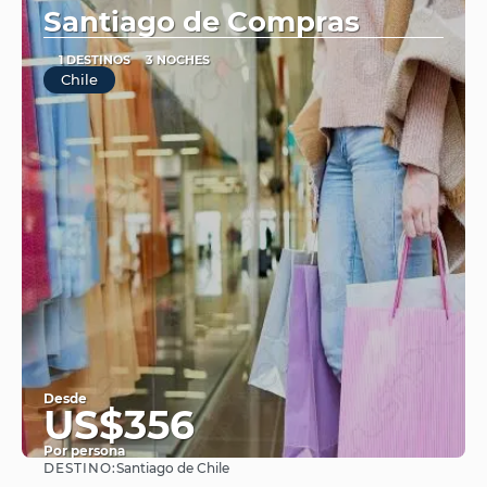
Santiago de Compras
1 DESTINOS
3 NOCHES
Chile
Desde
US$356
Por persona
DESTINO:
Santiago de Chile
Ver