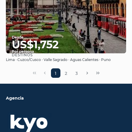
Desde
US$1,752
Por persona
DESTINOS
Ver
Lima · Cuzco/Cusco · Valle Sagrado · Aguas Calientes · Puno
1
2
3
Agencia