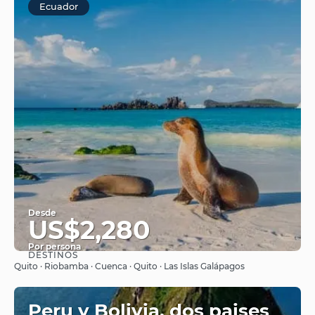
Ecuador
Desde
US$2,280
Por persona
DESTINOS
Ver
Quito · Riobamba · Cuenca · Quito · Las Islas Galápagos
Peru y Bolivia, dos paises