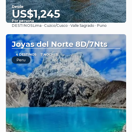
Desde
US$1,245
Por persona
DESTINOS
Lima · Cuzco/Cusco · Valle Sagrado · Puno
Ver
Joyas del Norte 8D/7Nts
4 DESTINOS
7 NOCHES
Peru