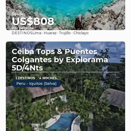
Desde
US$808
Por persona
DESTINOS
Lima · Huaraz · Trujillo · Chiclayo
Ver
Ceiba Tops & Puentes
Colgantes by Explorama
5D/4Nts
1 DESTINOS
4 NOCHES
Peru - Iquitos (Selva)