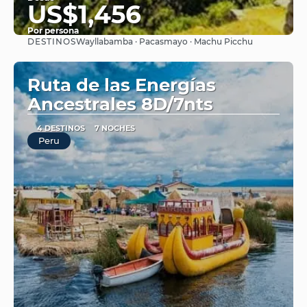
US$1,456
Por persona
DESTINOS
Wayllabamba · Pacasmayo · Machu Picchu
Ver
Ruta de las Energías
Ancestrales 8D/7nts
4 DESTINOS
7 NOCHES
Peru