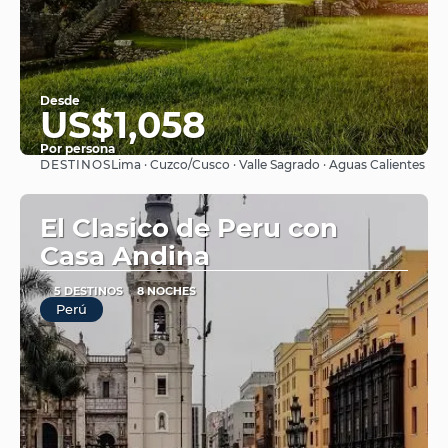
Desde
US$1,058
Por persona
DESTINOS
Lima · Cuzco/Cusco · Valle Sagrado · Aguas Calientes
Ver
El Clasico de Peru con
Casa Andina
5 DESTINOS
8 NOCHES
Perú