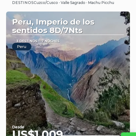
DESTINOS
Cuzco/Cusco · Valle Sagrado · Machu Picchu
Ver
Peru, Imperio de los
sentidos 8D/7Nts
3 DESTINOS
7 NOCHES
Peru
Desde
US$1,009