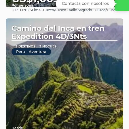
Por persona
DESTINOS
Lima · Cuzco/Cusco · Valle Sagrado · Cuzco/Cusco
Ver
Camino del Inca en tren
Expedition 4D/3Nts
3 DESTINOS
3 NOCHES
Peru - Aventura
Desde